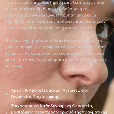
παραπονούνται για αυξημένη απώλεια τριχών που
γίνεται ορατή ειδικά μετά το λούσιμο ή το
βούρτσισμα των μαλλιών. Η πάθηση μπορεί να
θυρυβήσει ιδιαίτερα τους ασθενείς που ανησυχούν
μήπως εμφανίσουν αραίωση ή και αλωπεκία.
Η τελογενής τριχόρροια διακρίνεται σε οξεία και
χρόνια μορφή με διαχωριστικό όριο διάρκειας τους
έξι μήνες. Αν και μπορεί να εκδηλωθεί και στα δύο
φύλα, η τελογενής τριχόρροια είναι πιο έκδηλη στις
γυναίκες.
Άμεση & Αποτελεσματική Αντιμετώπιση
Γυναικείας Τριχόπτωσης
Τριχοσκοπικά Καθοδηγούμενη Θεραπεία,
βασιζόμενη στον προσδιορισμό της πραγματικής