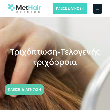
ΚΛΕΙΣΕ ΔΙΑΓΝΩΣΗ
Τριχόπτωση-Τελογενής
τριχόρροια
ΚΛΕΙΣΕ ΔΙΑΓΝΩΣΗ