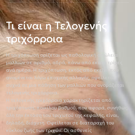
Τι είναι η Τελογενής
τριχόρροια
Η τριχόπτωση ορίζεται ως παθολογική απώλεια
μαλλιών σε αριθμό, αδρά, πάνω από εκατό τρίχες
ανά ημέρα. Η τριχόπτωση, εκτός από εκείνη που
αναμένεται λόγω εποχικής αλλαγής, οφείλεται
συχνά σε μια πάθηση των μαλλιών που ονομάζεται
τελογενής τριχόρροια.
Η τελογενής τριχόρροια χαρακτηρίζεται από
τριχόπτωση, ποικίλου βαθμού, που αφορά, συνήθως,
όλη την έκταση του τριχωτού της κεφαλής, είναι,
δηλαδή, διάχυτη. Οφείλεται σε διαταραχή του
κύκλου ζωής των τριχών. Οι ασθενείς