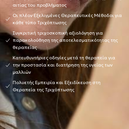
αιτίας του προβλήματος
Οι πλέον Εξελιγμένες Θεραπευτικές Μέθοδοι για
κάθε τύπο Τριχόπτωσης
Συγκριτική τριχοσκοπική αξιολόγηση για
παρακολούθηση της αποτελεσματικότητας της
θεραπείας
Κατευθυντήριες οδηγίες μετά τη θεραπεία για
την προστασία και διατήρηση της υγείας των
μαλλιών
Πολυετής Εμπειρία και Εξειδίκευση στη
Θεραπεία της Τριχόπτωσης