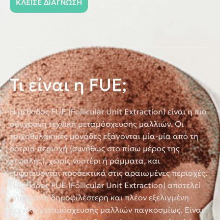
ΚΛΕΙΣΕ ΔΙΑΓΝΩΣΗ
Τι είναι η FUE;
Η μέθοδος FUE (Follicular Unit Extraction) είναι η πιο
σύγχρονη τεχνική μεταμόσχευσης μαλλιών. Οι
τριχοθυλακικές μονάδες εξάγονται μία-μία από τη
δότρια περιοχή (συνήθως στο πίσω μέρος της
κεφαλής), χωρίς νυστέρι ή ράμματα, και
εμφυτεύονται προσεκτικά στις αραιωμένες περιοχές.
Η μέθοδος
FUE (Follicular Unit Extraction)
αποτελεί
σήμερα τη
δημοφιλέστερη και πλέον εξελιγμένη
τεχνική μεταμόσχευσης μαλλιών
παγκοσμίως. Είναι