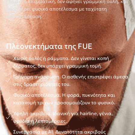
ελάχιστα επεμβατική
,
δεν αφήνει γραμμική ουλή
,
και
προσφέρει
φυσικό αποτέλεσμα
με ταχύτατη
αποκατάσταση
.
Πλεονεκτήματα της FUE
Χωρίς ουλές ή ράμματα. Δεν γίνεται κοπή
δέρματος, δεν υπάρχει γραμμική τομή.
Γρήγορη ανάρρωση. Ο ασθενής επιστρέφει άμεσα
στις δραστηριότητές του.
Φυσικό αποτέλεσμα. Η φορά, πυκνότητα και
κατανομή τριχών προσομοιάζουν το φυσικό.
Υψηλή ακρίβεια. Ιδανική για hairline, γένια,
φρύδια ή λεπτομέρειες.
Συνεργασία με AI. Δυνατότητα ακριβούς