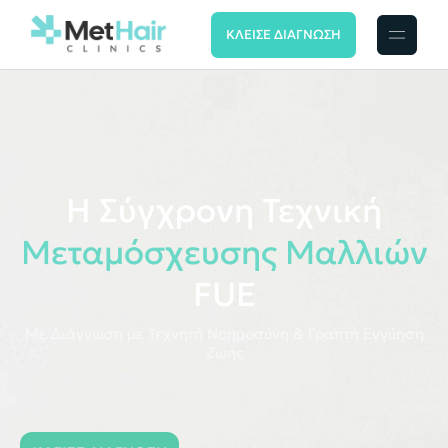
ΚΛΕΙΣΕ ΔΙΑΓΝΩΣΗ
Η Σύγχρονη Τεχνική
Μεταμόσχευσης
Μαλλιών
FUE
Με Διάγνωση με Τεχνητή Νοημοσύνη & Γραπτή Εγγύηση
Ζωής