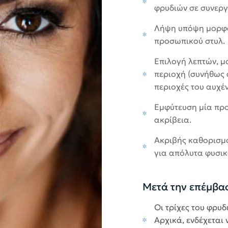
φρυδιών σε συνεργ
Λήψη υπόψη μορφο
προσωπικού στυλ.
Επιλογή λεπτών, μ
περιοχή (συνήθως 
περιοχές του αυχέν
Εμφύτευση μία προ
ακρίβεια.
Ακριβής καθορισμό
για απόλυτα φυσικ
Μετά την επέμβα
Οι τρίχες του φρυ
Αρχικά, ενδέχεται 