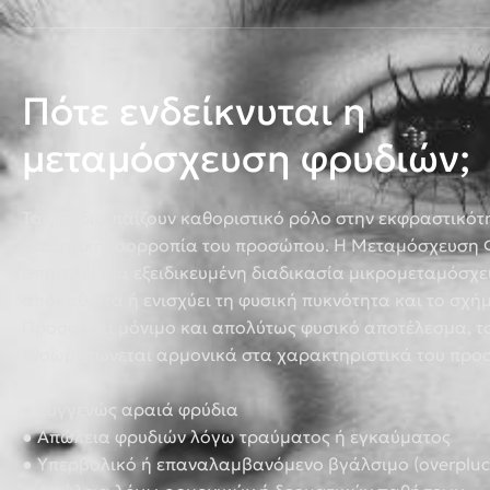
Πότε ενδείκνυται η
μεταμόσχευση φρυδιών;
Τα φρύδια παίζουν καθοριστικό ρόλο στην εκφραστικότη
αισθητική ισορροπία του προσώπου. Η Μεταμόσχευση 
αποτελεί μια εξειδικευμένη διαδικασία μικρομεταμόσχε
αποκαθιστά ή ενισχύει τη φυσική πυκνότητα και το σχή
Προσφέρει μόνιμο και απολύτως φυσικό αποτέλεσμα, τ
ενσωματώνεται αρμονικά στα χαρακτηριστικά του προ
●
Συγγενώς αραιά φρύδια
●
Απώλεια φρυδιών λόγω τραύματος ή εγκαύματος
●
Υπερβολικό ή επαναλαμβανόμενο βγάλσιμο (overpluc