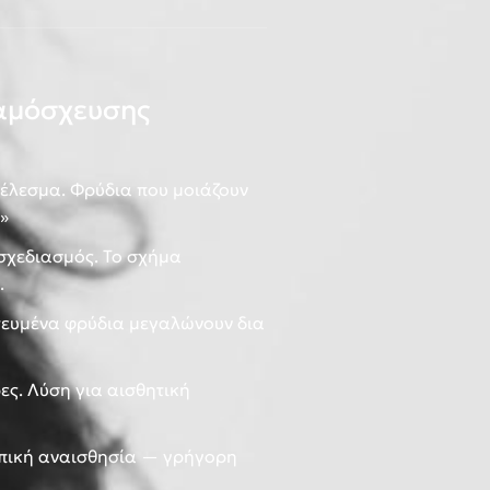
αμόσχευσης
έλεσμα. Φρύδια που μοιάζουν
»
σχεδιασμός. Το σχήμα
.
ευμένα φρύδια μεγαλώνουν δια
ρες. Λύση για αισθητική
οπική αναισθησία — γρήγορη