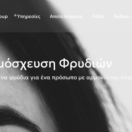
roup
Υπηρεσίες
Αποτελέσματα
FAQs
Άρθρα –
Μεταμόσχευσης
μόσχευση Φρυδιών
να φρύδια για ένα πρόσωπο με αρμονία και έκ