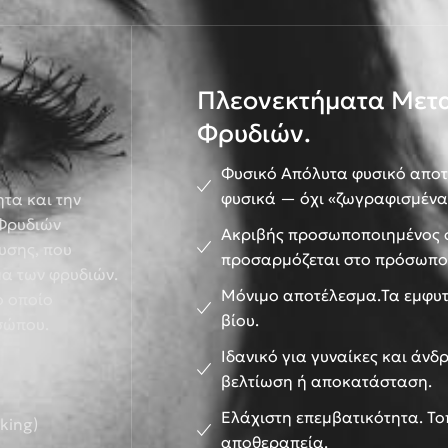
Πλεονεκτήματα Μετ
Φρυδιών.
Φυσικό Απόλυτα φυσικό αποτ
φυσικά — όχι «ζωγραφισμένα
τα και την
Φρυδιών
Ακριβής προσωποποιημένος 
υσης, που
προσαρμόζεται στο πρόσωπο
μα των φρυδιών.
Μόνιμο αποτέλεσμα.Τα εμφυτ
ο οποίο
βίου.
σώπου.
Ιδανικό για γυναίκες και άνδ
βελτίωση ή αποκατάσταση.
Ελάχιστη επεμβατικότητα. Τ
king)
αποθεραπεία.