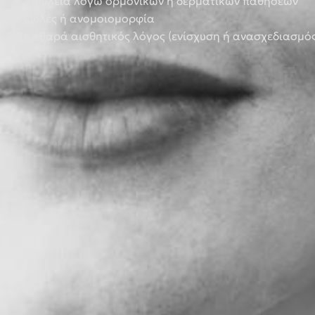
●
Απώλεια λόγω ορμονικών ή δερματικών παθήσεων
●
Ουλές ή ανομοιομορφία
●
Καθαρά αισθητικός λόγος (ενίσχυση ή ανασχεδιασμό